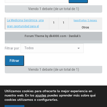
Viendo 1 debate (de un total de 1)
La Medicina Genómica, una
hace 8 años, 5 meses
1
1
gran oportunidad para el
Otros
corazón y el cerebro.-
Categoría: Otros
en:
Privado: Canal de difusión
Filtrar por:
Viendo 1 debate (de un total de 1)
Utilizamos cookies para ofrecerte la mejor experiencia en
nuestra web. En los
ajustes
puedes aprender más sobre qué
cookies utilizamos o configurarlas.
© AEGH - Todos los derechos reservados