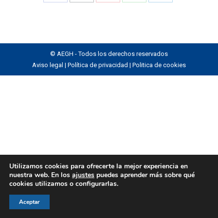
Share
Share
Share
Share
Share
on
on
on
on
on
Facebook
X
Pinterest
WhatsApp
LinkedIn
© AEGH - Todos los derechos reservados
Aviso legal
|
Política de privacidad
|
Politica de cookies
Utilizamos cookies para ofrecerte la mejor experiencia en
nuestra web. En los
ajustes
puedes aprender más sobre qué
cookies utilizamos o configurarlas.
Aceptar