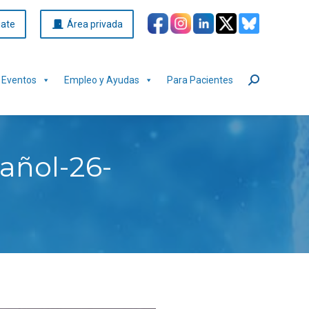
iate
Área privada
Eventos
Empleo y Ayudas
Para Pacientes
Buscar:
añol-26-