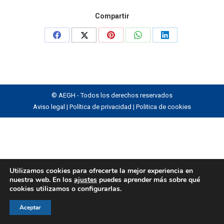
Compartir
Share
Share
Share
Share
Share
on
on
on
on
on
Facebook
X
Pinterest
WhatsApp
LinkedIn
© AEGH - Todos los derechos reservados
Aviso legal
|
Política de privacidad
|
Politica de cookies
Utilizamos cookies para ofrecerte la mejor experiencia en
nuestra web. En los
ajustes
puedes aprender más sobre qué
cookies utilizamos o configurarlas.
Aceptar