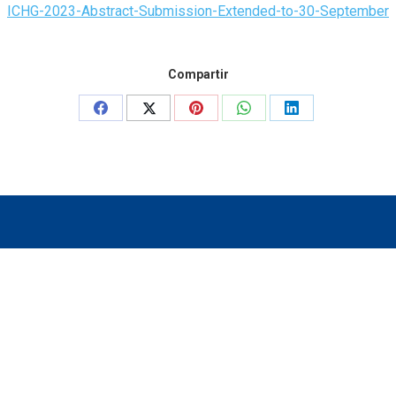
ICHG-2023-Abstract-Submission-Extended-to-30-September
Compartir
Share
Share
Share
Share
Share
on
on
on
on
on
Facebook
X
Pinterest
WhatsApp
LinkedIn