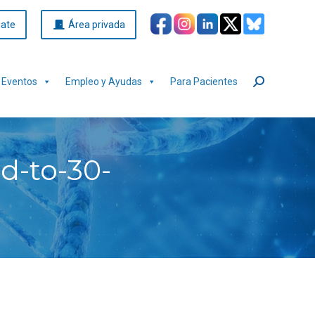
iate
Área privada
Eventos
Empleo y Ayudas
Para Pacientes
Buscar:
d-to-30-