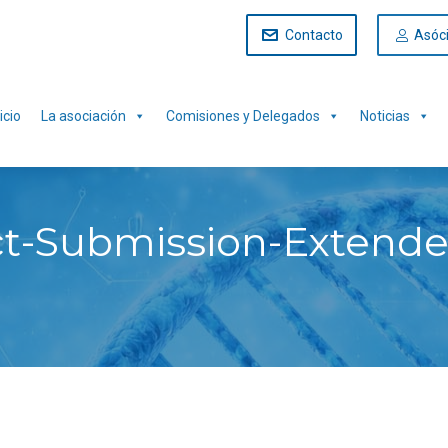
Contacto
Asóc
icio
La asociación
Comisiones y Delegados
Noticias
t-Submission-Extende