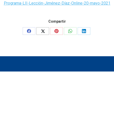
Programa-LII-Lección-Jiménez-Díaz-Online-20-mayo-2021
Compartir
Share
Share
Share
Share
Share
on
on
on
on
on
Facebook
X
Pinterest
WhatsApp
LinkedIn