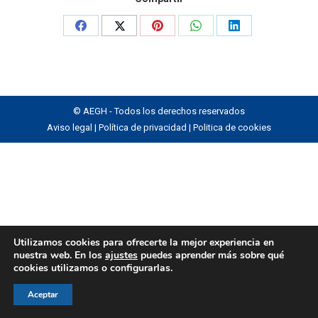
Share
Share
Share
Share
Share
on
on
on
on
on
Facebook
X
Pinterest
WhatsApp
LinkedIn
© AEGH - Todos los derechos reservados
Aviso legal
|
Política de privacidad
|
Politica de cookies
Utilizamos cookies para ofrecerte la mejor experiencia en
nuestra web. En los
ajustes
puedes aprender más sobre qué
cookies utilizamos o configurarlas.
Aceptar