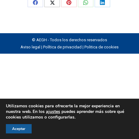
Share
Share
Share
Share
Share
on
on
on
on
on
Facebook
X
Pinterest
WhatsApp
LinkedIn
© AEGH - Todos los derechos reservados
Aviso legal
|
Política de privacidad
|
Politica de cookies
Utilizamos cookies para ofrecerte la mejor experiencia en
nuestra web. En los
ajustes
puedes aprender más sobre qué
cookies utilizamos o configurarlas.
Aceptar