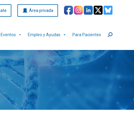
iate
Área privada
Eventos
Empleo y Ayudas
Para Pacientes
Buscar: