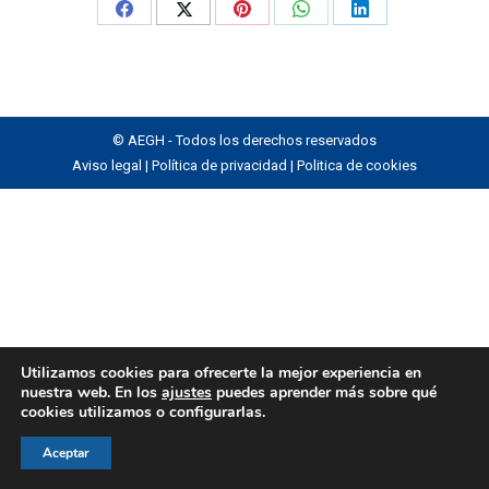
Share
Share
Share
Share
Share
on
on
on
on
on
Facebook
X
Pinterest
WhatsApp
LinkedIn
© AEGH - Todos los derechos reservados
Aviso legal
|
Política de privacidad
|
Politica de cookies
Utilizamos cookies para ofrecerte la mejor experiencia en
nuestra web. En los
ajustes
puedes aprender más sobre qué
cookies utilizamos o configurarlas.
Aceptar