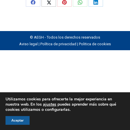
Share
Share
Share
Share
Share
on
on
on
on
on
Facebook
X
Pinterest
WhatsApp
LinkedIn
© AEGH - Todos los derechos reservados
Aviso legal
|
Política de privacidad
|
Politica de cookies
Utilizamos cookies para ofrecerte la mejor experiencia en
nuestra web. En los
ajustes
puedes aprender más sobre qué
cookies utilizamos o configurarlas.
Aceptar