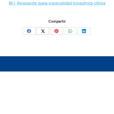
861-Respuesta-queja-especialidad-bioquímica-clínica
Compartir
Share
Share
Share
Share
Share
on
on
on
on
on
Facebook
X
Pinterest
WhatsApp
LinkedIn