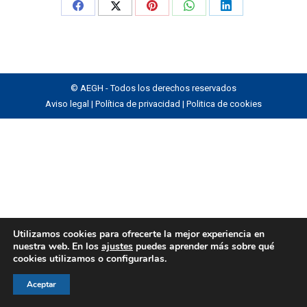
Share
Share
Share
Share
Share
on
on
on
on
on
Facebook
X
Pinterest
WhatsApp
LinkedIn
© AEGH - Todos los derechos reservados
Aviso legal
|
Política de privacidad
|
Politica de cookies
Utilizamos cookies para ofrecerte la mejor experiencia en
nuestra web. En los
ajustes
puedes aprender más sobre qué
cookies utilizamos o configurarlas.
Aceptar