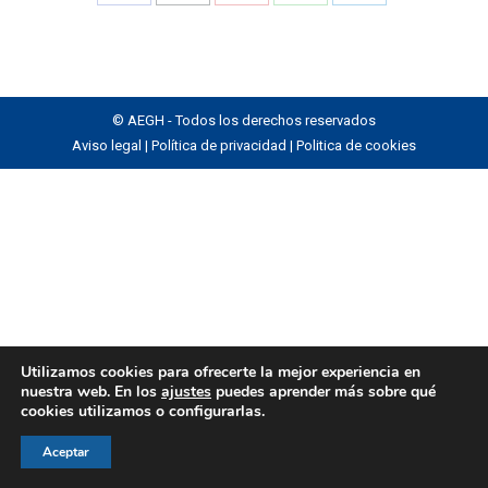
Share
Share
Share
Share
Share
on
on
on
on
on
Facebook
X
Pinterest
WhatsApp
LinkedIn
© AEGH - Todos los derechos reservados
Aviso legal
|
Política de privacidad
|
Politica de cookies
Utilizamos cookies para ofrecerte la mejor experiencia en
nuestra web. En los
ajustes
puedes aprender más sobre qué
cookies utilizamos o configurarlas.
Aceptar