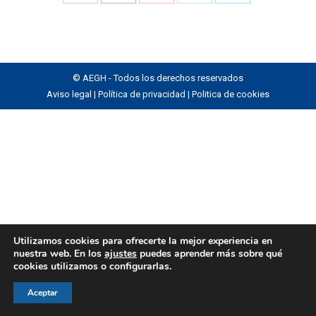
Share
Share
Share
Share
Share
on
on
on
on
on
Facebook
X
Pinterest
WhatsApp
LinkedIn
© AEGH - Todos los derechos reservados
Aviso legal
|
Política de privacidad
|
Politica de cookies
Utilizamos cookies para ofrecerte la mejor experiencia en
nuestra web. En los
ajustes
puedes aprender más sobre qué
cookies utilizamos o configurarlas.
Aceptar