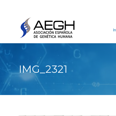
In
IMG_2321