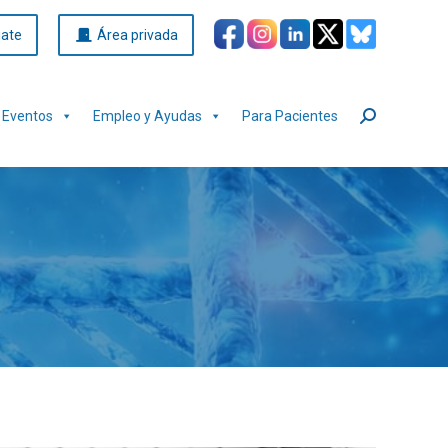
iate
Área privada
Eventos
Empleo y Ayudas
Para Pacientes
Buscar: