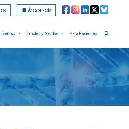
iate
Área privada
Eventos
Empleo y Ayudas
Para Pacientes
Buscar: