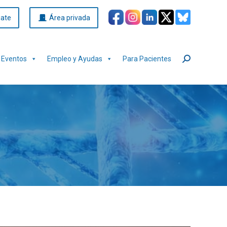
iate
Área privada
Eventos
Empleo y Ayudas
Para Pacientes
Buscar: