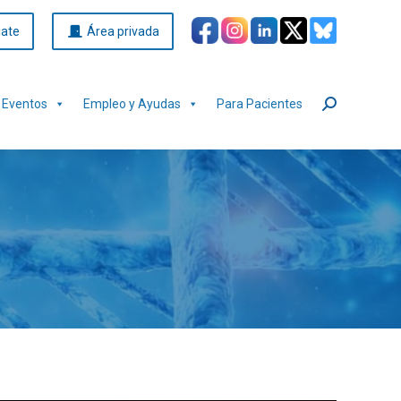
iate
Área privada
Eventos
Empleo y Ayudas
Para Pacientes
Buscar: