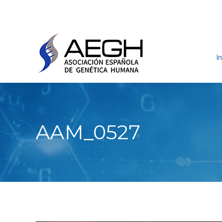
In
AAM_0527