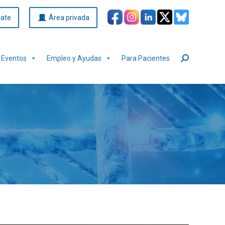
iate
Área privada
Eventos
Empleo y Ayudas
Para Pacientes
Buscar: