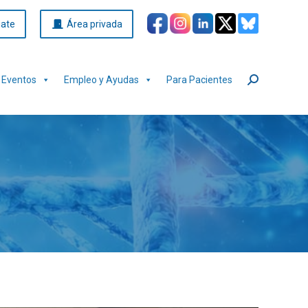
iate
Área privada
Eventos
Empleo y Ayudas
Para Pacientes
Buscar: