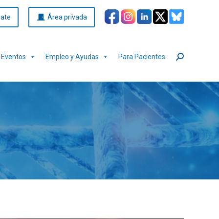
iate
Área privada
Eventos
Empleo y Ayudas
Para Pacientes
Buscar: