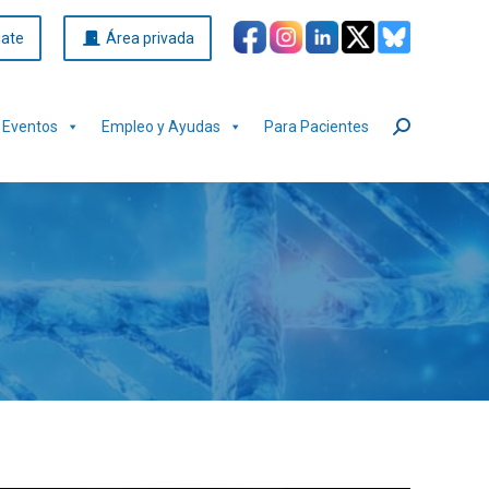
iate
Área privada
Eventos
Empleo y Ayudas
Para Pacientes
Buscar: