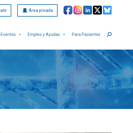
iate
Área privada
Eventos
Empleo y Ayudas
Para Pacientes
Buscar: