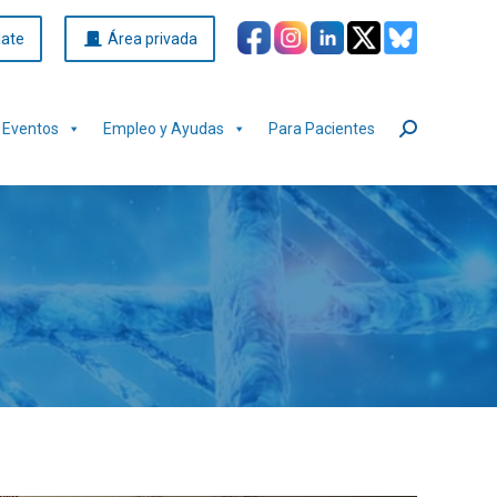
iate
Área privada
Eventos
Empleo y Ayudas
Para Pacientes
Buscar: