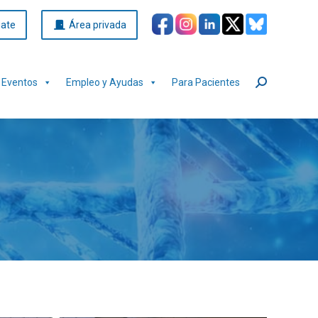
iate
Área privada
Eventos
Empleo y Ayudas
Para Pacientes
Buscar: