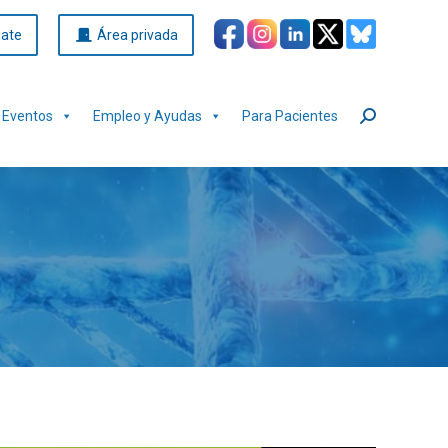
iate
Área privada
Eventos
Empleo y Ayudas
Para Pacientes
Buscar: