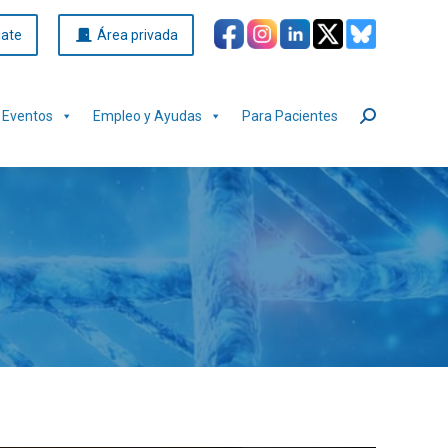
iate
Área privada
Eventos
Empleo y Ayudas
Para Pacientes
Buscar: