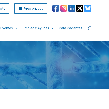
iate
Área privada
Eventos
Empleo y Ayudas
Para Pacientes
Buscar: