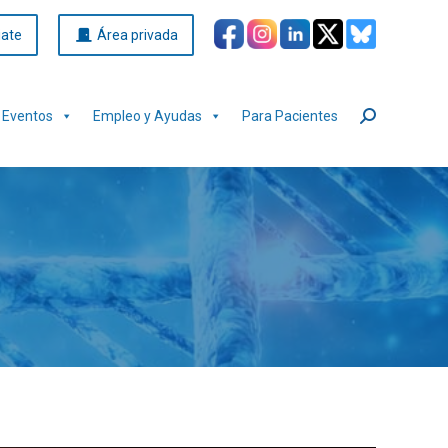
iate
Área privada
Eventos
Empleo y Ayudas
Para Pacientes
Buscar: