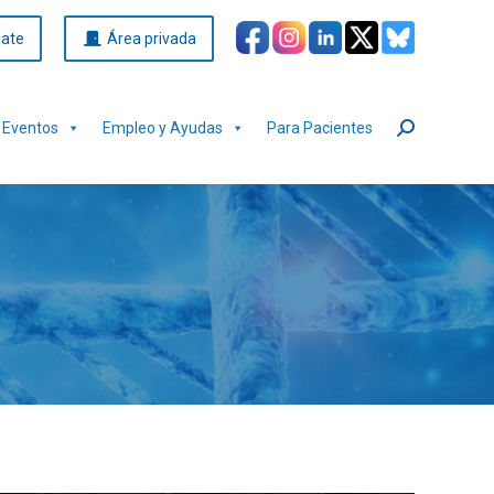
iate
Área privada
Eventos
Empleo y Ayudas
Para Pacientes
Buscar: