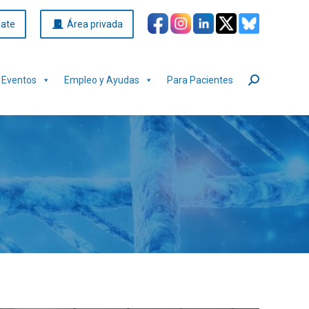
iate
Área privada
Eventos
Empleo y Ayudas
Para Pacientes
Buscar: