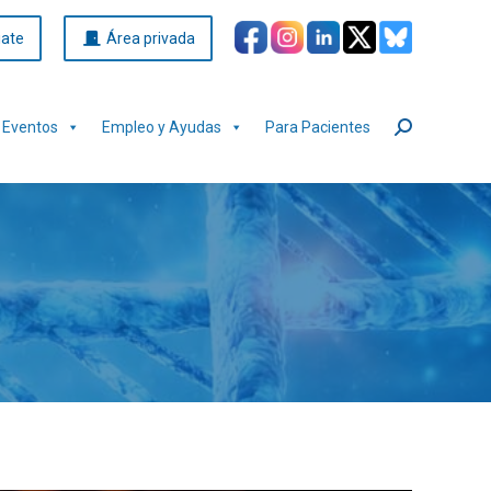
iate
Área privada
Eventos
Empleo y Ayudas
Para Pacientes
Buscar: