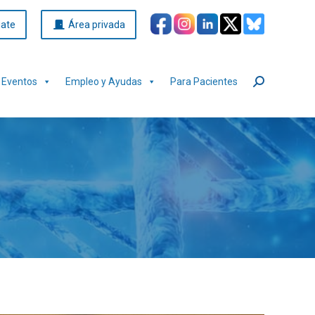
iate
Área privada
Eventos
Empleo y Ayudas
Para Pacientes
Buscar: