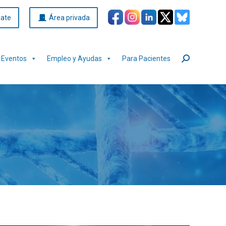
iate
Área privada
Eventos
Empleo y Ayudas
Para Pacientes
Buscar: