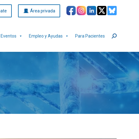
iate
Área privada
Eventos
Empleo y Ayudas
Para Pacientes
Buscar: