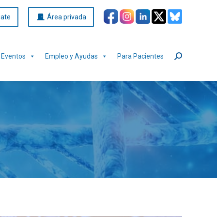
iate
Área privada
Eventos
Empleo y Ayudas
Para Pacientes
Buscar: