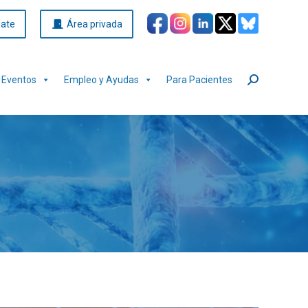
iate
Área privada
Eventos
Empleo y Ayudas
Para Pacientes
Buscar: