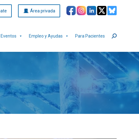
iate
Área privada
Eventos
Empleo y Ayudas
Para Pacientes
Buscar: