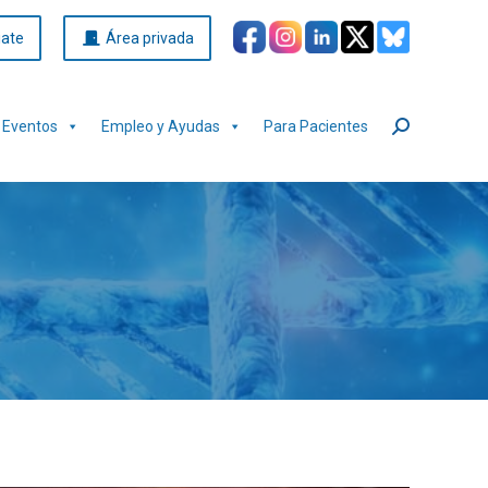
iate
Área privada
Eventos
Empleo y Ayudas
Para Pacientes
Buscar: