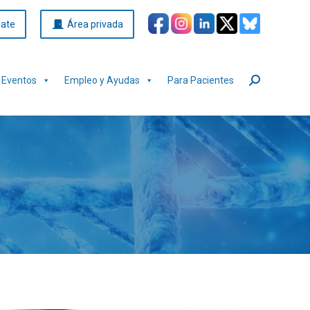
iate
Área privada
Eventos
Empleo y Ayudas
Para Pacientes
Buscar: