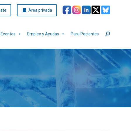
iate
Área privada
Eventos
Empleo y Ayudas
Para Pacientes
Buscar: