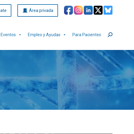
iate
Área privada
Eventos
Empleo y Ayudas
Para Pacientes
Buscar: