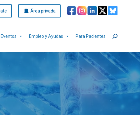
iate
Área privada
Eventos
Empleo y Ayudas
Para Pacientes
Buscar: