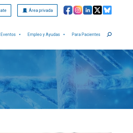
iate
Área privada
Eventos
Empleo y Ayudas
Para Pacientes
Buscar: