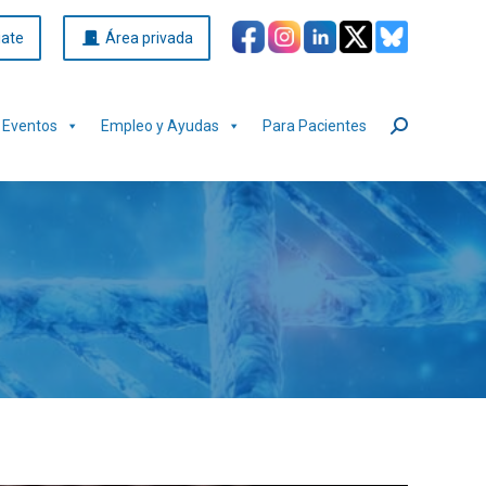
iate
Área privada
Eventos
Empleo y Ayudas
Para Pacientes
Buscar: