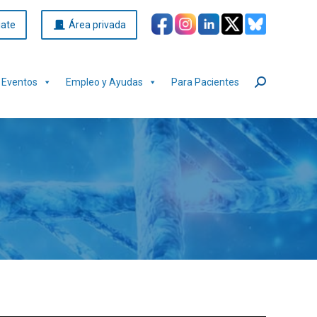
iate
Área privada
Eventos
Empleo y Ayudas
Para Pacientes
Buscar: