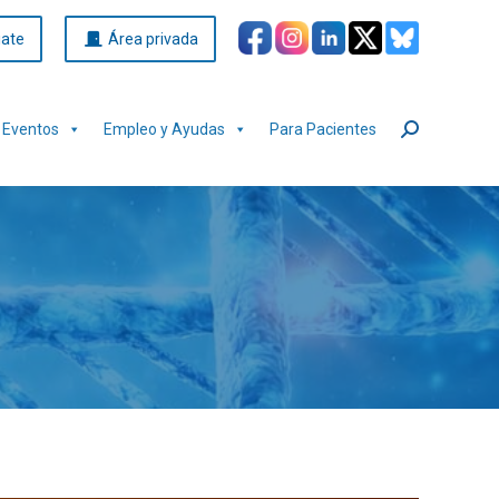
iate
Área privada
Eventos
Empleo y Ayudas
Para Pacientes
Buscar: