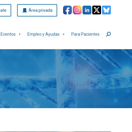
iate
Área privada
Eventos
Empleo y Ayudas
Para Pacientes
Buscar: