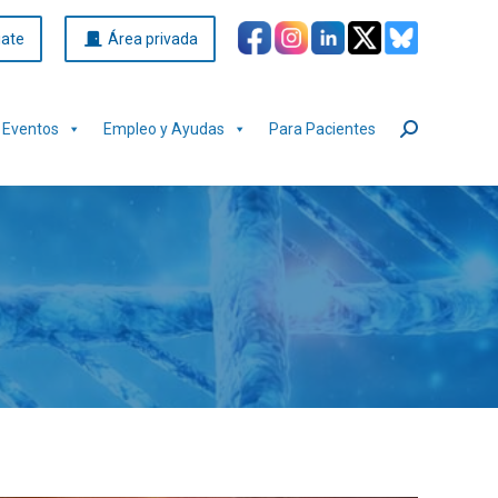
iate
Área privada
Eventos
Empleo y Ayudas
Para Pacientes
Buscar: